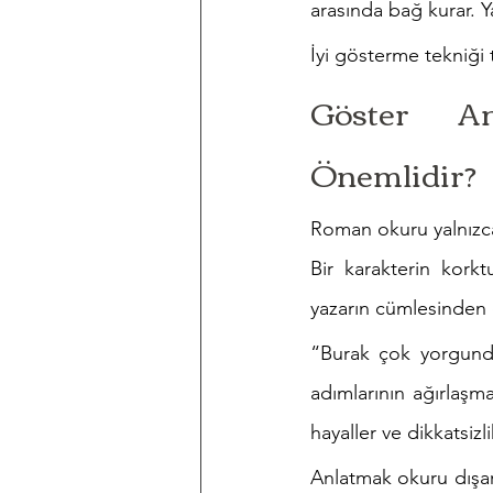
arasında bağ kurar. Ya
İyi gösterme tekniği 
Göster A
Önemlidir?
Roman okuru yalnızca 
Bir karakterin korkt
yazarın cümlesinden 
“Burak çok yorgundu
adımlarının ağırlaşm
hayaller ve dikkatsiz
Anlatmak okuru dışarı