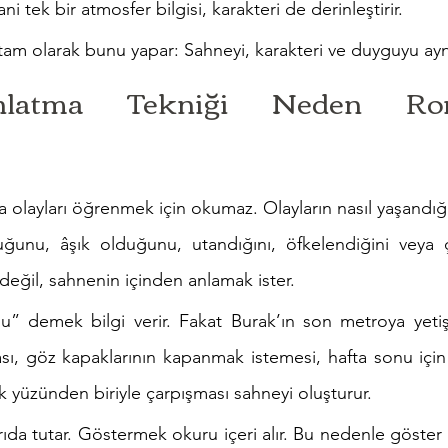
ni tek bir atmosfer bilgisi, karakteri de derinleştirir.
tam olarak bunu yapar: Sahneyi, karakteri ve duyguyu aynı 
nlatma Tekniği Neden Roma
olayları öğrenmek için okumaz. Olayların nasıl yaşandığı
uğunu, âşık olduğunu, utandığını, öfkelendiğini veya ça
değil, sahnenin içinden anlamak ister.
” demek bilgi verir. Fakat Burak’ın son metroya yetişm
ası, göz kapaklarının kapanmak istemesi, hafta sonu içi
lik yüzünden biriyle çarpışması sahneyi oluşturur.
da tutar. Göstermek okuru içeri alır. Bu nedenle göster 