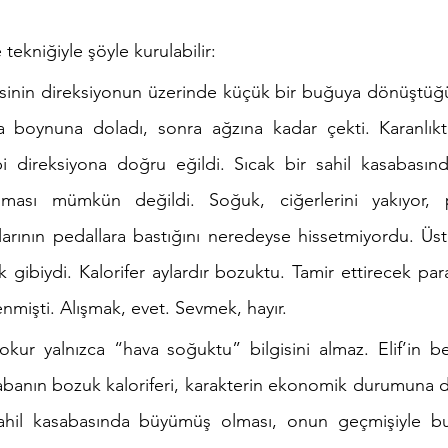
ekniğiyle şöyle kurulabilir:
esinin direksiyonun üzerinde küçük bir buğuya dönüştüğ
ha boynuna doladı, sonra ağzına kadar çekti. Karanlıkt
bi direksiyona doğru eğildi. Sıcak bir sahil kasabasın
şması mümkün değildi. Soğuk, ciğerlerini yakıyor, p
arının pedallara bastığını neredeyse hissetmiyordu. Üstel
gibiydi. Kalorifer aylardır bozuktu. Tamir ettirecek para
nmişti. Alışmak, evet. Sevmek, hayır.
okur yalnızca “hava soğuktu” bilgisini almaz. Elif’in b
banın bozuk kaloriferi, karakterin ekonomik durumuna da
n sahil kasabasında büyümüş olması, onun geçmişiyle 