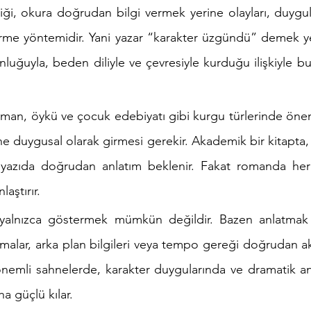
ği, okura doğrudan bilgi vermek yerine olayları, duygula
irme yöntemidir. Yani yazar “karakter üzgündü” demek yer
unluğuyla, beden diliyle ve çevresiyle kurduğu ilişkiyle 
roman, öykü ve çocuk edebiyatı gibi kurgu türlerinde önem
e duygusal olarak girmesi gerekir. Akademik bir kitapta,
ir yazıda doğrudan anlatım beklenir. Fakat romanda her
aştırır.
 yalnızca göstermek mümkün değildir. Bazen anlatmak 
lamalar, arka plan bilgileri veya tempo gereği doğrudan ak
k önemli sahnelerde, karakter duygularında ve dramatik a
a güçlü kılar.