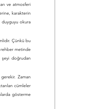
rı ve atmosferi 
ine, karakterin 
bu duyguyu okura 
lidir. Çünkü bu 
 rehber metinde 
 şeyi doğrudan 
gerekir. Zaman 
tarılan cümleler 
nlarda gösterme 