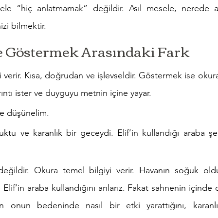
le “hiç anlatmamak” değildir. Asıl mesele, nerede anl
zi bilmektir.
 Göstermek Arasındaki Fark
 verir. Kısa, doğrudan ve işlevseldir. Göstermek ise okura 
rıntı ister ve duyguyu metnin içine yayar.
le düşünelim.
tu ve karanlık bir geceydi. Elif’in kullandığı araba şeh
değildir. Okura temel bilgiyi verir. Havanın soğuk old
lif’in araba kullandığını anlarız. Fakat sahnenin içinde değ
un onun bedeninde nasıl bir etki yarattığını, karanlığ