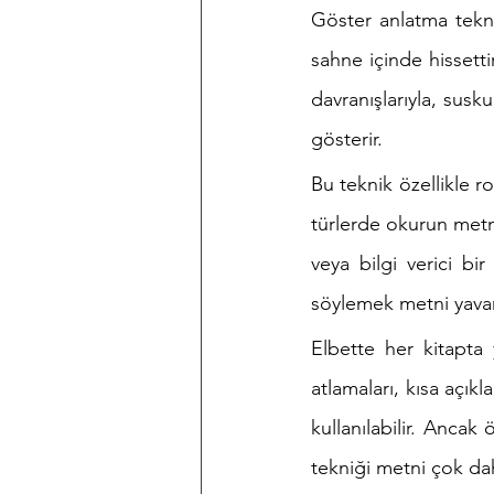
Göster anlatma tekni
sahne içinde hissett
davranışlarıyla, susk
gösterir.
Bu teknik özellikle 
türlerde okurun metn
veya bilgi verici b
söylemek metni yavanl
Elbette her kitapta
atlamaları, kısa açık
kullanılabilir. Anca
tekniği metni çok dah