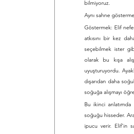
bilmiyoruz.
Aynı sahne gösterme t
Göstermek: Elif nef
atkısını bir kez da
seçebilmek ister gi
olarak bu kışa alı
uyuşturuyordu. Ayakl
dışarıdan daha soğuk 
soğuğa alışmayı öğre
Bu ikinci anlatımda 
soğuğu hisseder. Ara
ipucu verir. Elif’i