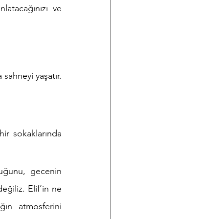
atacağınızı ve 
sahneyi yaşatır. 
ir sokaklarında 
uğunu, gecenin 
iliz. Elif’in ne 
ın atmosferini 