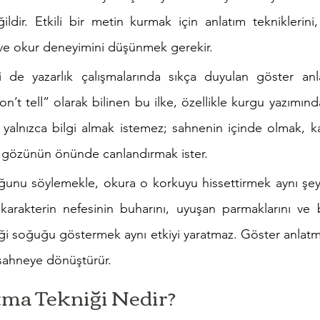
ldir. Etkili bir metin kurmak için anlatım tekniklerini,
ve okur deneyimini düşünmek gerekir.
i de yazarlık çalışmalarında sıkça duyulan göster anla
n’t tell” olarak bilinen bu ilke, özellikle kurgu yazımınd
lnızca bilgi almak istemez; sahnenin içinde olmak, kara
ı gözünün önünde canlandırmak ister.
uğunu söylemekle, okura o korkuyu hissettirmek aynı şey 
rakterin nefesinin buharını, uyuşan parmaklarını ve bo
iği soğuğu göstermek aynı etkiyi yaratmaz. Göster anlatma
 sahneye dönüştürür.
tma Tekniği Nedir?