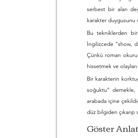
serbest bir alan deği
karakter duygusunu 
Bu tekniklerden bir
İngilizcede “show, do
Çünkü roman okuru ya
hissetmek ve olaylar
Bir karakterin korkt
soğuktu” demekle, ka
arabada içine çekild
düz bilgiden çıkarıp
Göster Anla