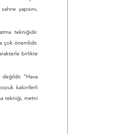
 sahne yapısını, 
tma tekniğidir. 
a çok önemlidir. 
kterle birlikte 
değildir. “Hava 
zuk kaloriferli 
 tekniği, metni 