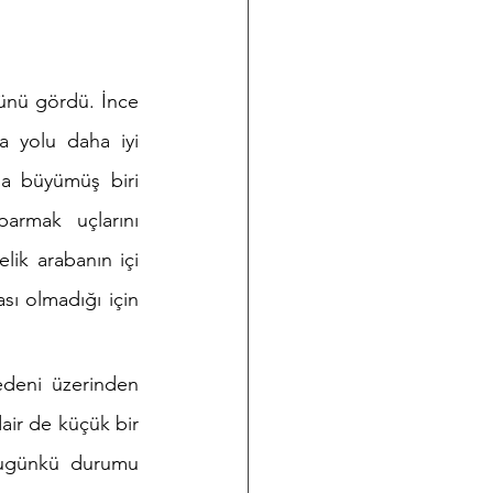
ünü gördü. İnce 
a yolu daha iyi 
da büyümüş biri 
armak uçlarını 
ik arabanın içi 
sı olmadığı için 
edeni üzerinden 
ir de küçük bir 
bugünkü durumu 