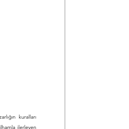
lığın kuralları 
hamla ilerleyen 