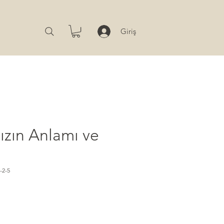
Giriş
ızın Anlamı ve
-2-5
t