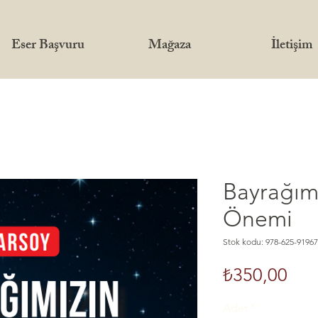
Eser Başvuru
Mağaza
İletişim
Bayrağım
Önemi
Stok kodu: 978-625-91967
Fiya
₺350,00
Adet
*