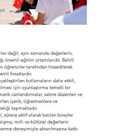
erler değil; aynı zamanda değerlerin, 
ığı önemli eğitim ortamlarıdır. Belirli 
in öğrenciler tarafından hissedilerek 
li fırsatlardır.
ekleştirilen kutlamaların daha etkili, 
ilmesi için oyunlaştırma temelli bir 
amatik canlandırmalar, sahne düzenleri ve 
ilen içerik; öğretmenlere ve 
teliği taşımaktadır.
, sürece aktif olarak katılan bireyler 
ışma; milli ve kültürel değerlerin 
öğrenme deneyimiyle aktarılmasına katkı 