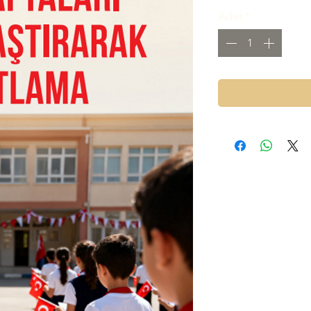
Adet
*