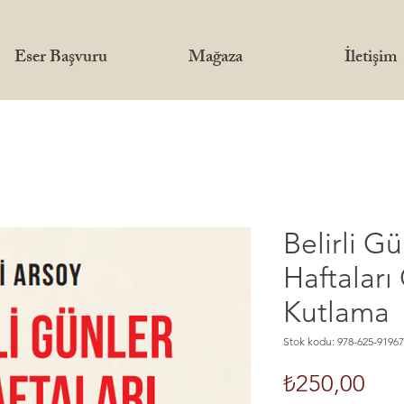
Eser Başvuru
Mağaza
İletişim
Belirli G
Haftaları
Kutlama
Stok kodu: 978-625-91967
Fiya
₺250,00