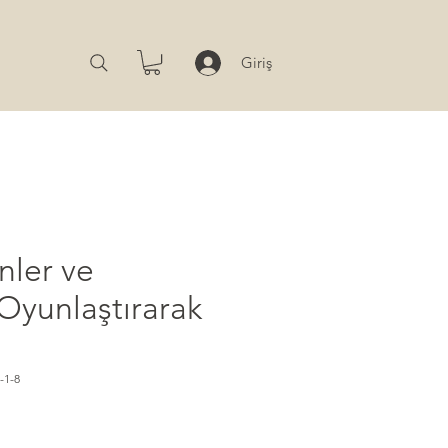
Giriş
ünler ve
 Oyunlaştırarak
-1-8
t