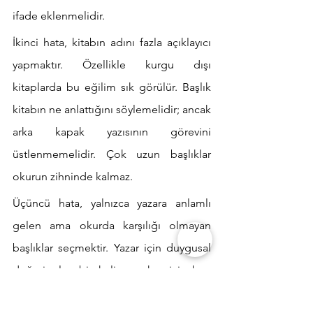
ifade eklenmelidir.
İkinci hata, kitabın adını fazla açıklayıcı 
yapmaktır. Özellikle kurgu dışı 
kitaplarda bu eğilim sık görülür. Başlık 
kitabın ne anlattığını söylemelidir; ancak 
arka kapak yazısının görevini 
üstlenmemelidir. Çok uzun başlıklar 
okurun zihninde kalmaz.
Üçüncü hata, yalnızca yazara anlamlı 
gelen ama okurda karşılığı olmayan 
başlıklar seçmektir. Yazar için duygusal 
değeri olan bir kelime, okur için boş 
kalabilir. Kitap adı, yalnızca yazarın iç 