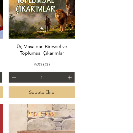
Hızlı Bakış
Üç Masaldan Bireysel ve
Toplumsal Çıkarımlar
Fiyat
₺200,00
Sepete Ekle