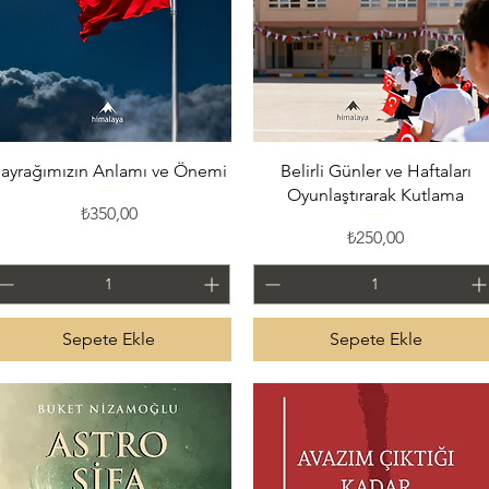
Hızlı Bakış
Hızlı Bakış
ayrağımızın Anlamı ve Önemi
Belirli Günler ve Haftaları
Oyunlaştırarak Kutlama
Fiyat
₺350,00
Fiyat
₺250,00
Sepete Ekle
Sepete Ekle