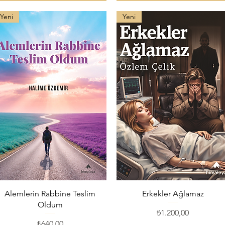
Yeni
Yeni
Hızlı Bakış
Hızlı Bakış
Alemlerin Rabbine Teslim
Erkekler Ağlamaz
Oldum
Fiyat
₺1.200,00
Fiyat
₺640,00