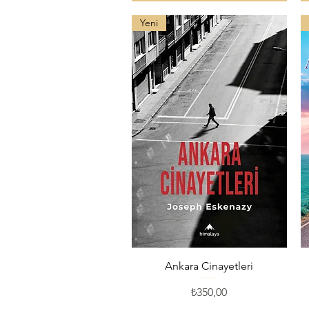
Yeni
Hızlı Bakış
Ankara Cinayetleri
Fiyat
₺350,00