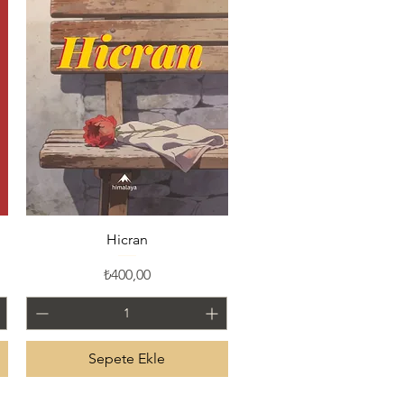
Hızlı Bakış
Hicran
Fiyat
₺400,00
Sepete Ekle