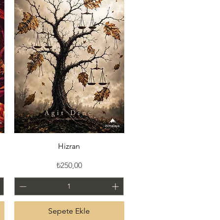
Hızlı Bakış
Hizran
Fiyat
₺250,00
Sepete Ekle