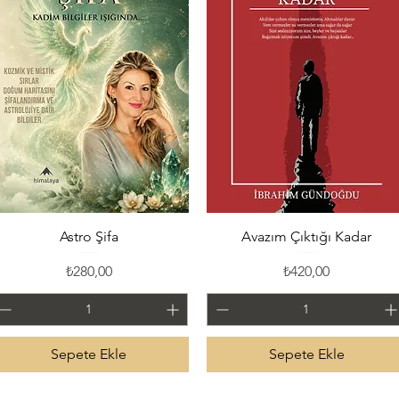
Hızlı Bakış
Hızlı Bakış
Astro Şifa
Avazım Çıktığı Kadar
Fiyat
Fiyat
₺280,00
₺420,00
Sepete Ekle
Sepete Ekle