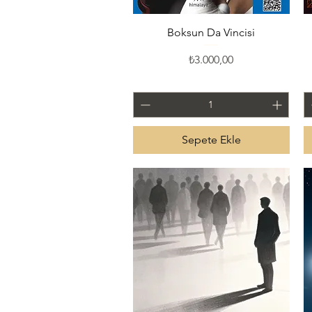
Hızlı Bakış
Boksun Da Vincisi
Fiyat
₺3.000,00
Sepete Ekle