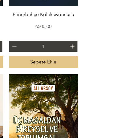
Hızlı Bakış
Fenerbahçe Koleksiyoncusu
Fiyat
₺500,00
Sepete Ekle