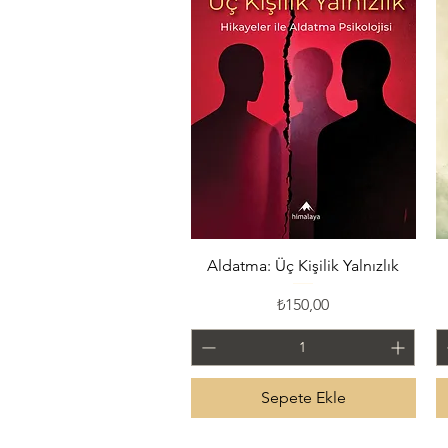
Hızlı Bakış
Aldatma: Üç Kişilik Yalnızlık
Fiyat
₺150,00
Sepete Ekle