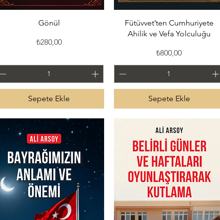
Hızlı Bakış
Hızlı Bakış
Gönül
Fütüvvet’ten Cumhuriyete
Ahilik ve Vefa Yolculuğu
Fiyat
₺280,00
Fiyat
₺800,00
Sepete Ekle
Sepete Ekle