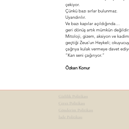
çekiyor.
Çünkü bazı sırlar bulunmaz.
Uyandırılır.
Ve bazı kapılar açıldığında…
geri dönüş artık mümkün değildir
Mitoloji, gizem, aksiyon ve kadim 
geçtiği Zeus’un Heykeli; okuyucuy
çağrıya kulak vermeye davet ediy
“Kan seni çağırıyor.”
Özkan Konur
Gizlilik Politikası
Çerez Politikası
Gönderim Politikası
İade Politikası