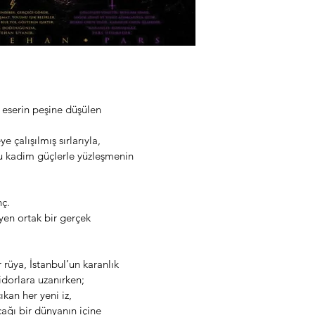
r eserin peşine düşülen
çalışılmış sırlarıyla,
ğu kadim güçlerle yüzleşmenin
nç.
yen ortak bir gerçek
 rüya, İstanbul’un karanlık
idorlara uzanırken;
ıkan her yeni iz,
cağı bir dünyanın içine