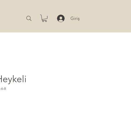
Giriş
Heykeli
-6-8
t