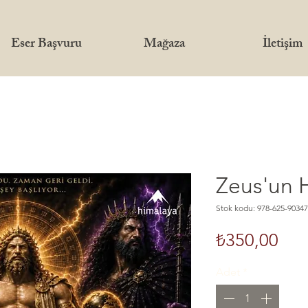
Eser Başvuru
Mağaza
İletişim
Zeus'un 
Stok kodu: 978-625-90347
Fiya
₺350,00
Adet
*