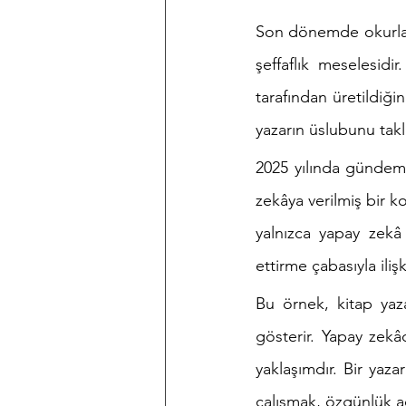
Son dönemde okurları
şeffaflık meselesid
tarafından üretildiği
yazarın üslubunu takl
2025 yılında gündem
zekâya verilmiş bir 
yalnızca yapay zekâ k
ettirme çabasıyla ili
Bu örnek, kitap yaza
gösterir. Yapay zekâ
yaklaşımdır. Bir yaza
çalışmak, özgünlük aç