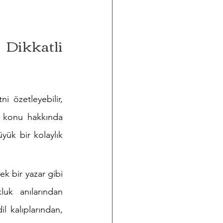
kkatli 
ni özetleyebilir, 
ir konu hakkında 
yük bir kolaylık 
k bir yazar gibi 
uk anılarından 
 kalıplarından, 