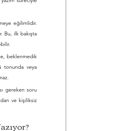
yazım süreciyle 
e eğilimlidir. 
 Bu, ilk bakışta 
ilir.
de, beklenmedik 
ü tonunda veya 
maz.
ı gereken soru 
n ve kişiliksiz 
Yazıyor?