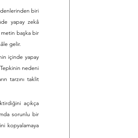
enlerinden biri 
üde yapay zekâ 
 metin başka bir 
le gelir.
in içinde yapay 
Tepkinin nedeni 
n tarzını taklit 
.
irdiğini açıkça 
mda sorunlu bir 
sini kopyalamaya 