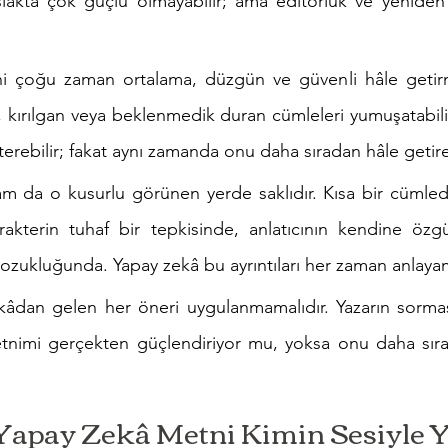
lakta çok güçlü olmayabilir; ama editörlük ve yeniden 
i çoğu zaman ortalama, düzgün ve güvenli hâle getirmey
ü, kırılgan veya beklenmedik duran cümleleri yumuşatabilir.
erebilir; fakat aynı zamanda onu daha sıradan hâle getireb
am da o kusurlu görünen yerde saklıdır. Kısa bir cümle
akterin tuhaf bir tepkisinde, anlatıcının kendine özg
 bozukluğunda. Yapay zekâ bu ayrıntıları her zaman anlaya
âdan gelen her öneri uygulanmamalıdır. Yazarın sormas
nimi gerçekten güçlendiriyor mu, yoksa onu daha sırada
 Yapay Zekâ Metni Kimin Sesiyle 