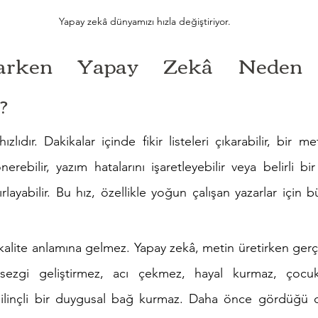
Yapay zekâ dünyamızı hızla değiştiriyor.
arken Yapay Zekâ Neden Di
?
zlıdır. Dakikalar içinde fikir listeleri çıkarabilir, bir met
 önerebilir, yazım hatalarını işaretleyebilir veya belirli b
rlayabilir. Bu hız, özellikle yoğun çalışan yazarlar için bü
alite anlamına gelmez. Yapay zekâ, metin üretirken gerçe
ezgi geliştirmez, acı çekmez, hayal kurmaz, çocukl
ilinçli bir duygusal bağ kurmaz. Daha önce gördüğü dil