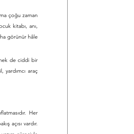
 ama çoğu zaman 
cuk kitabı, anı, 
aha görünür hâle 
k de ciddi bir 
, yardımcı araç 
latmasıdır. Her 
ış açısı vardır. 