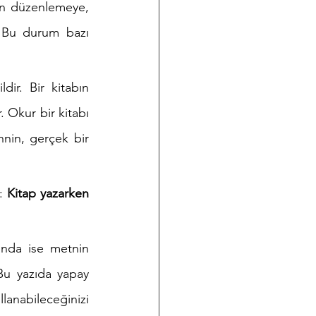
in düzenlemeye, 
. Bu durum bazı 
r. Bir kitabın 
 Okur bir kitabı 
in, gerçek bir 
: 
Kitap yazarken 
ında ise metnin 
Bu yazıda yapay 
lanabileceğinizi 