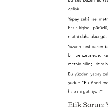
Bu ses bazen ilk tas
gelişir.
Yapay zekâ ise metn
Fazla kişisel, pürüzl
metni daha akıcı göst
Yazarın sesi bazen t
bir benzetmede, kar
metnin bilinçli ritim
Bu yüzden yapay zek
şudur: “Bu öneri met
hâle mi getiriyor?”
Etik Sorun: