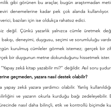
yenilik gibi görünen bu araçlar, bugün araştırmadan met
 çeviri denemelerine kadar pek çok alanda kullanılıyor
verici, bazıları için ise oldukça rahatsız edici.
z değil. Çünkü yazarlık yalnızca cümle üretmek değildi
, bakışı, deneyimi, duygusu, seçimi ve sorumluluğu vardır.
zgün kurulmuş cümleler görmek istemez; gerçek bir zihn
rçek bir duygunun metne dokunduğunu hissetmek ister.
“Yapay zekâ kitap yazabilir mi?” değildir. Asıl soru şudur
erine geçmeden, yazara nasıl destek olabilir?
a yapay zekâ yazara yardımcı olabilir. Yanlış kullanıldığ
irliğini ve yazarın okurla kurduğu bağı zedeleyebilir. 
recinde nasıl daha bilinçli, etik ve kontrollü biçimde kul