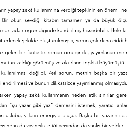
n yapay zekâ kullanımına verdiği tepkinin en önemli ned
ir. Bir okur, sevdiği kitabın tamamen ya da büyük ölç
ni sonradan öğrendiğinde kandırılmış hissedebilir. Hele ki
it edecek şekilde oluşturulmuşsa, sorun çok daha ciddi hâ
e gelen bir fantastik roman örneğinde, yayımlanan metn
komutun kaldığı görülmüş ve okurların tepkisi büyümüştü. 
ullanılması değildi. Asıl sorun, metnin başka bir yazarı
şkilendirilmesi ve bunun dikkatsizce yayımlanmış olmasıydı
rken yapay zekâ kullanmanın neden etik sınırlar gerekt
dan “şu yazar gibi yaz” demesini istemek, yaratıcı anla
rın üslubu, yılların emeğiyle oluşur. Başka bir yazarın se
ısından da yayıncılık etiği açısından da yanlış bir yoldur.