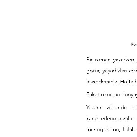
Rom
Bir roman yazarken y
görür, yaşadıkları evl
hissedersiniz. Hatta 
Fakat okur bu dünyaya
Yazarın zihninde ne
karakterlerin nasıl g
mı soğuk mu, kalabal