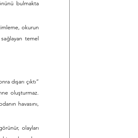
yönünü bulmakta 
imleme, okurun 
 sağlayan temel 
ra dışarı çıktı” 
hne oluşturmaz. 
odanın havasını, 
rünür, olayları 