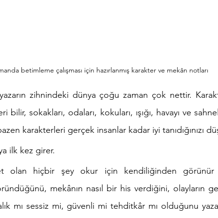
anda betimleme çalışması için hazırlanmış karakter ve mekân notları
azarın zihnindeki dünya çoğu zaman çok nettir. Karakter
eri bilir, sokakları, odaları, kokuları, ışığı, havayı ve sah
bazen karakterleri gerçek insanlar kadar iyi tanıdığınızı d
 ilk kez girer.
t olan hiçbir şey okur için kendiliğinden görünür d
öründüğünü, mekânın nasıl bir his verdiğini, olayların geç
ık mı sessiz mi, güvenli mi tehditkâr mı olduğunu yazarı