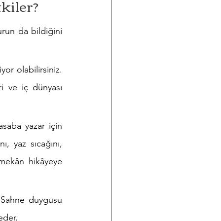
kiler?
run da bildiğini 
or olabilirsiniz. 
i ve iç dünyası 
saba yazar için 
, yaz sıcağını, 
 mekân hikâyeye 
. Sahne duygusu 
eder.