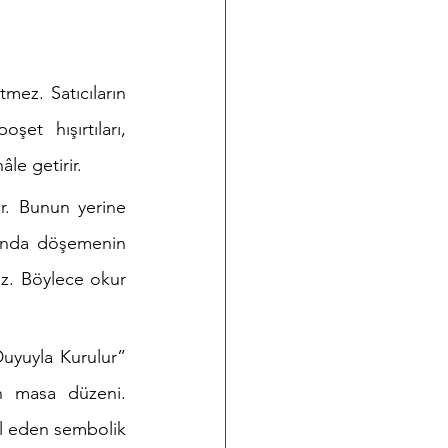
mez. Satıcıların 
et hışırtıları, 
le getirir.
r. Bunun yerine 
tında döşemenin 
iz. Böylece okur 
uyla Kurulur” 
n masa düzeni. 
l eden sembolik 