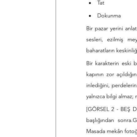
Tat
Dokunma
Bir pazar yerini anla
sesleri, ezilmiş me
baharatların keskinliğ
Bir karakterin eski 
kapının zor açıldığı
inlediğini, perdeleri
yalnızca bilgi almaz;
[GÖRSEL 2 - BEŞ DU
başlığından sonra.G
Masada mekân fotoğra