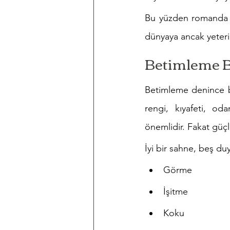
Bu yüzden romanda b
dünyaya ancak yeterinc
Betimleme B
Betimleme denince bir
rengi, kıyafeti, od
önemlidir. Fakat güç
İyi bir sahne, beş du
Görme
İşitme
Koku