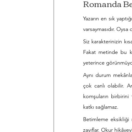
Romanda Bet
Yazarın en sık yaptığ
varsaymasıdır. Oysa ok
Siz karakterinizin kıs
Fakat metinde bu kiş
yeterince görünmüyors
Aynı durum mekânlar 
çok canlı olabilir. 
komşuların birbirini
katkı sağlamaz.
Betimleme eksikliği 
zayıflar. Okur hikâye