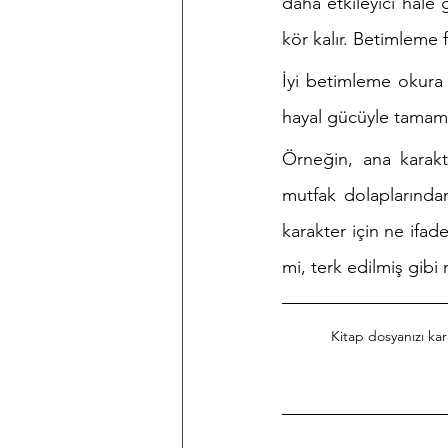
daha etkileyici hâle
kör kalır. Betimleme fa
İyi betimleme okura i
hayal gücüyle tamamla
Örneğin, ana karakte
mutfak dolaplarında
karakter için ne ifad
mi, terk edilmiş gibi
Kitap dosyanızı ka