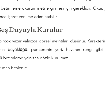
etimleme okurun metne girmesi için gereklidir. Okur, y
e işaret verilirse adım atabilir.
eş Duyuyla Kurulur
çok yazar yalnızca görsel ayrıntıları düşünür. Karakteri
anın büyüklüğü, pencerenin yeri, havanın rengi gibi bi
lü betimleme yalnızca gözle kurulmaz.
yudan beslenir: