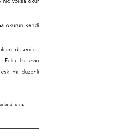
 hiç yoksa okur 
ama okurun kendi 
lının desenine, 
 Fakat bu evin 
eski mi, düzenli 
erlendirelim.