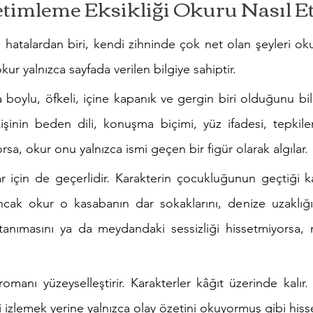
imleme Eksikliği Okuru Nasıl Et
ı hatalardan biri, kendi zihninde çok net olan şeyleri oku
ur yalnızca sayfada verilen bilgiye sahiptir.
a boylu, öfkeli, içine kapanık ve gergin biri olduğunu biliy
inin beden dili, konuşma biçimi, yüz ifadesi, tepkiler
a, okur onu yalnızca ismi geçen bir figür olarak algılar.
için de geçerlidir. Karakterin çocukluğunun geçtiği ka
Ancak okur o kasabanın dar sokaklarını, denize uzaklığını
 tanımasını ya da meydandaki sessizliği hissetmiyorsa,
romanı yüzeyselleştirir. Karakterler kâğıt üzerinde kalır
yi izlemek yerine yalnızca olay özetini okuyormuş gibi hiss