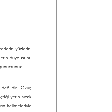
lerin yüzlerini 
nelerin duygusunu 
üşünürsünüz.
eğildir. Okur, 
tiği yerin sıcak 
n kelimeleriyle 