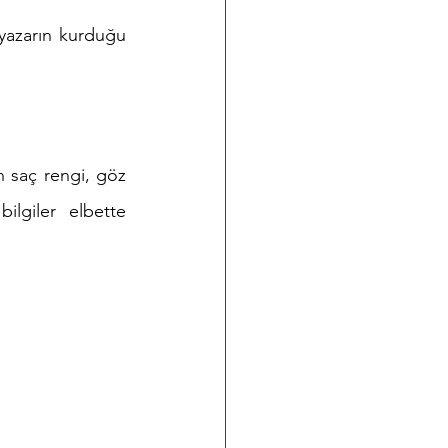
azarın kurduğu 
n saç rengi, göz 
lgiler elbette 