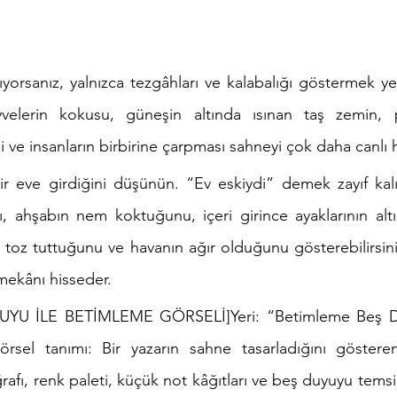
tıyorsanız, yalnızca tezgâhları ve kalabalığı göstermek yet
yvelerin kokusu, güneşin altında ısınan taş zemin, poş
i ve insanların birbirine çarpması sahneyi çok daha canlı hâ
bir eve girdiğini düşünün. “Ev eskiydi” demek zayıf kalı
nı, ahşabın nem koktuğunu, içeri girince ayaklarının al
n toz tuttuğunu ve havanın ağır olduğunu gösterebilirsin
 mekânı hisseder.
YU İLE BETİMLEME GÖRSELİ]Yeri: “Betimleme Beş Duy
örsel tanımı: Bir yazarın sahne tasarladığını göstere
fı, renk paleti, küçük not kâğıtları ve beş duyuyu temsi