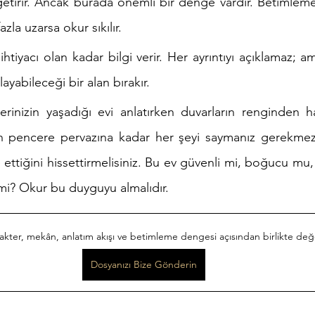
 getirir. Ancak burada önemli bir denge vardır. Betimleme
zla uzarsa okur sıkılır.
htiyacı olan kadar bilgi verir. Her ayrıntıyı açıklamaz; 
yabileceği bir alan bırakır.
rinizin yaşadığı evi anlatırken duvarların renginden ha
n pencere pervazına kadar her şeyi saymanız gerekmez.
e ettiğini hissettirmelisiniz. Bu ev güvenli mi, boğucu mu, 
 mi? Okur bu duyguyu almalıdır.
rakter, mekân, anlatım akışı ve betimleme dengesi açısından birlikte değ
Dosyanızı Bize Gönderin